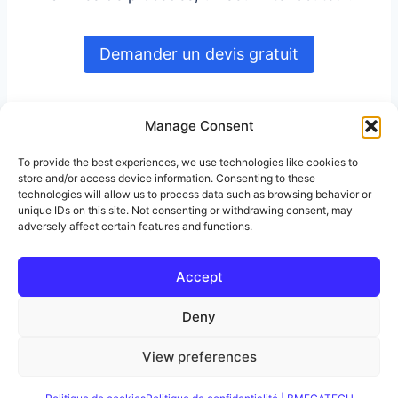
Demander un devis gratuit
Manage Consent
To provide the best experiences, we use technologies like cookies to
store and/or access device information. Consenting to these
technologies will allow us to process data such as browsing behavior or
unique IDs on this site. Not consenting or withdrawing consent, may
adversely affect certain features and functions.
Accept
De l'idée à la série, un seul
Deny
© 2026 BMECATECH -
interlocuteur
Thème WordPress par
View preferences
Kadence WP