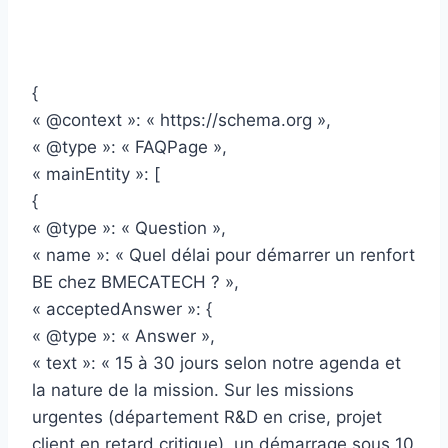
{
« @context »: « https://schema.org »,
« @type »: « FAQPage »,
« mainEntity »: [
{
« @type »: « Question »,
« name »: « Quel délai pour démarrer un renfort
BE chez BMECATECH ? »,
« acceptedAnswer »: {
« @type »: « Answer »,
« text »: « 15 à 30 jours selon notre agenda et
la nature de la mission. Sur les missions
urgentes (département R&D en crise, projet
client en retard critique), un démarrage sous 10