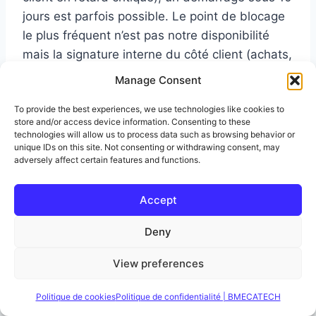
jours est parfois possible. Le point de blocage
le plus fréquent n’est pas notre disponibilité
mais la signature interne du côté client (achats,
NDA, bon de commande). »
Manage Consent
}
To provide the best experiences, we use technologies like cookies to
},
store and/or access device information. Consenting to these
{
technologies will allow us to process data such as browsing behavior or
unique IDs on this site. Not consenting or withdrawing consent, may
« @type »: « Question »,
adversely affect certain features and functions.
« name »: « Quel coût pour un renfort BE en
régie ? »,
Accept
« acceptedAnswer »: {
« @type »: « Answer »,
Deny
« text »: « Entre 500 et 800 EUR HT par jour
View preferences
selon le profil nécessaire et la durée
d’engagement. Les missions longues (3 mois et
Politique de cookies
Politique de confidentialité | BMECATECH
plus) bénéficient d’un TJM dégressif.