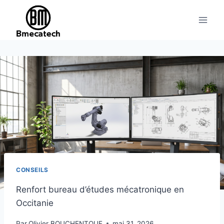
Aller
au
contenu
CONSEILS
Renfort bureau d’études mécatronique en
Occitanie
Par
Olivier BOUCHENTOUF
mai 31, 2026